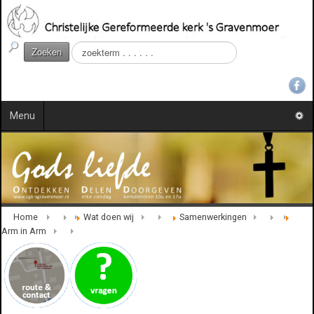
Z
Zoeken
o
e
k
e
Menu
n
.
.
.
Home
Wat doen wij
Samenwerkingen
Arm in Arm