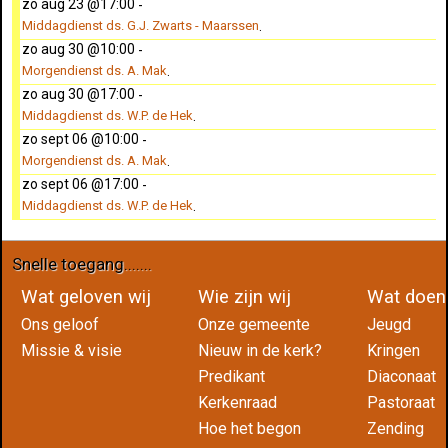
zo aug 23 @17:00
-
Middagdienst ds. G.J. Zwarts - Maarssen
.
zo aug 30 @10:00
-
Morgendienst ds. A. Mak
.
zo aug 30 @17:00
-
Middagdienst ds. W.P. de Hek
.
zo sept 06 @10:00
-
Morgendienst ds. A. Mak
.
zo sept 06 @17:00
-
Middagdienst ds. W.P. de Hek
.
Snelle toegang.......
Wat geloven wij
Wie zijn wij
Wat do
Ons geloof
Onze gemeente
Jeugd
Missie & visie
Nieuw in de kerk?
Kringen
Predikant
Diaconaat
Kerkenraad
Pastoraat
Hoe het begon
Zending