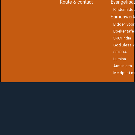
Route & contact
Evangelisat
Kindermidd
Samenwerk
Bidden voor
Boekentafel
SKCI India
God Bless 
SEIGDA
Lumina
Arm in arm
Meldpunt mi